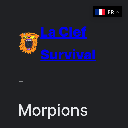
Aller
FR
au
contenu
La Clef
Survival
Morpions