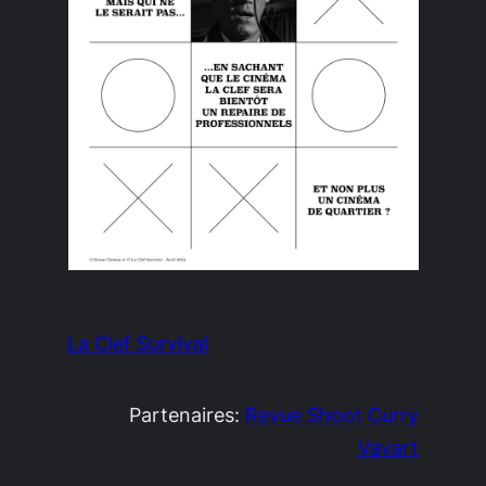
La Clef Survival
Partenaires:
Revue Shoot
Curry
Vavart