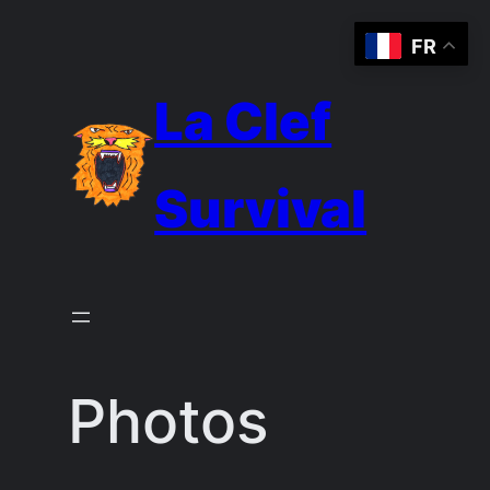
Aller
FR
au
contenu
La Clef
Survival
Photos